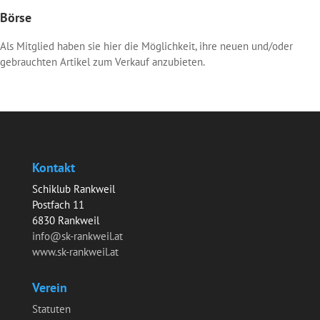
Börse
Als Mitglied haben sie hier die Möglichkeit, ihre neuen und/oder
gebrauchten Artikel zum Verkauf anzubieten.
Kontakt
Schiklub Rankweil
Postfach 11
6830 Rankweil
info@sk-rankweil.at
www.sk-rankweil.at
Verein
Statuten