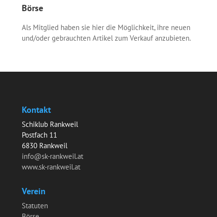
Börse
Als Mitglied haben sie hier die Möglichkeit, ihre neuen
und/oder gebrauchten Artikel zum Verkauf anzubieten.
Kontakt
Schiklub Rankweil
Postfach 11
6830 Rankweil
info@sk-rankweil.at
www.sk-rankweil.at
Verein
Statuten
Börse