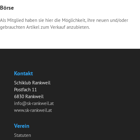
Börse
Als Mitglied haben sie hier die Möglichkeit, ihre neuen und/oder
gebrauchten Artikel zum Verkauf anzubieten.
Kontakt
Schiklub Rankweil
Postfach 11
6830 Rankweil
info@sk-rankweil.at
www.sk-rankweil.at
Verein
Statuten