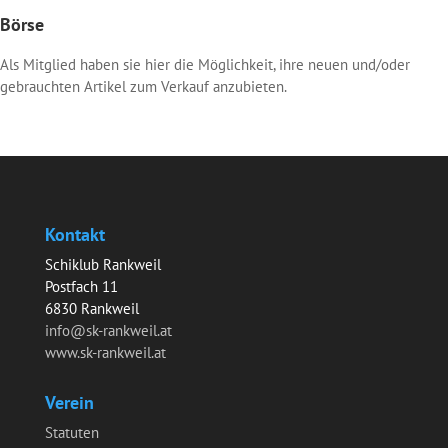
Börse
Als Mitglied haben sie hier die Möglichkeit, ihre neuen und/oder
gebrauchten Artikel zum Verkauf anzubieten.
Kontakt
Schiklub Rankweil
Postfach 11
6830 Rankweil
info@sk-rankweil.at
www.sk-rankweil.at
Verein
Statuten