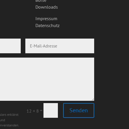
Downloads
Impressum
Datenschutz
Senden
=
12 + 8
lars erklärst
 und
inverstanden.