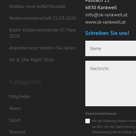
Umbau neue Außenfassade
6830 Rankweil
info@sk-rankweil.at
Vereinsmeisterschaft 21.03.2026
www.sk-rankweil.at
Kader Hüttenwochende 07. März
Schreiben Sie uns!
2026
Anprobe neue Vereins-Ski-Jacke
He & She Night 2026
Kategorien
Mitglieder
News
Datenschutzhinweis
Sport
Mit der Nutzung dieses Formu
du dich mit der Speicherung
Termine
Verarbeitung deiner Daten e