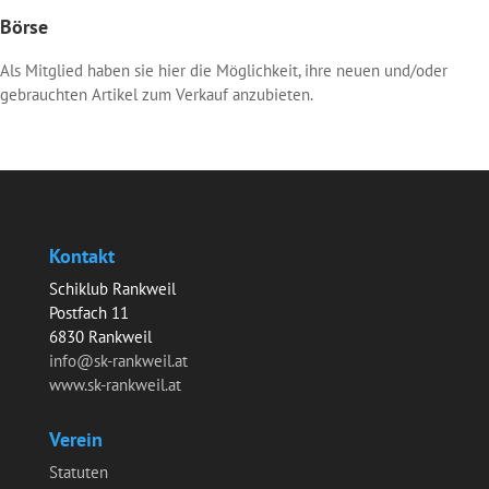
Börse
Als Mitglied haben sie hier die Möglichkeit, ihre neuen und/oder
gebrauchten Artikel zum Verkauf anzubieten.
Kontakt
Schiklub Rankweil
Postfach 11
6830 Rankweil
info@sk-rankweil.at
www.sk-rankweil.at
Verein
Statuten