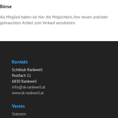
Börse
Als Mitglied haben sie hier die Möglichkeit, ihre neuen und/oder
gebrauchten Artikel zum Verkauf anzubieten.
Kontakt
Schiklub Rankweil
Postfach 11
6830 Rankweil
info@sk-rankweil.at
www.sk-rankweil.at
Verein
Statuten