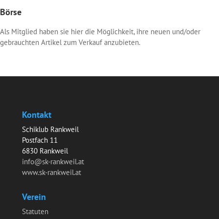
Börse
Als Mitglied haben sie hier die Möglichkeit, ihre neuen und/oder
gebrauchten Artikel zum Verkauf anzubieten.
Kontakt
Schiklub Rankweil
Postfach 11
6830 Rankweil
info@sk-rankweil.at
www.sk-rankweil.at
Verein
Statuten