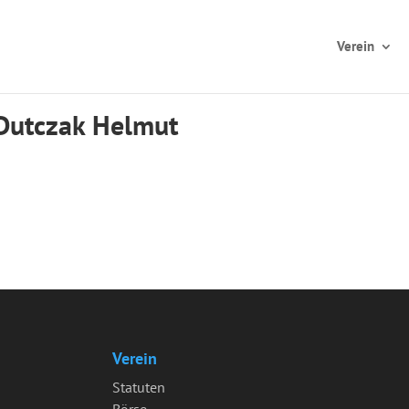
Verein
 Dutczak Helmut
Verein
Statuten
Börse