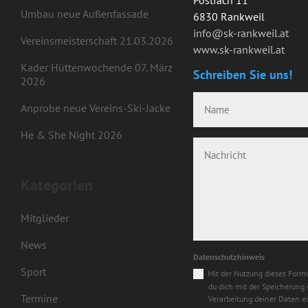
Umbau neue Außenfassade
6830 Rankweil
info@sk-rankweil.at
Vereinsmeisterschaft 21.03.2026
www.sk-rankweil.at
Kader Hüttenwochende 07. März
Schreiben Sie uns!
2026
Anprobe neue Vereins-Ski-Jacke
He & She Night 2026
Kategorien
Mitglieder
News
Datenschutzhinweis
Sport
Mit der Nutzung dieses Formu
du dich mit der Speicherung
Termine
Verarbeitung deiner Daten e