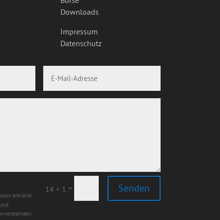
Downloads
Impressum
Datenschutz
Senden
=
14 + 1
lars erklärst
 und
inverstanden.