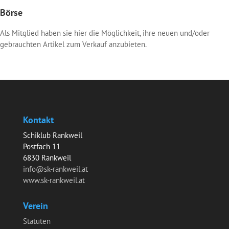
Börse
Als Mitglied haben sie hier die Möglichkeit, ihre neuen und/oder
gebrauchten Artikel zum Verkauf anzubieten.
Kontakt
Schiklub Rankweil
Postfach 11
6830 Rankweil
info@sk-rankweil.at
www.sk-rankweil.at
Verein
Statuten