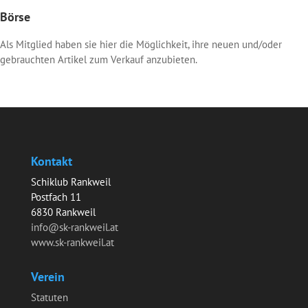
Börse
Als Mitglied haben sie hier die Möglichkeit, ihre neuen und/oder
gebrauchten Artikel zum Verkauf anzubieten.
Kontakt
Schiklub Rankweil
Postfach 11
6830 Rankweil
info@sk-rankweil.at
www.sk-rankweil.at
Verein
Statuten