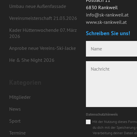
Umbau neue Außenfassade
6830 Rankweil
info@sk-rankweil.at
Vereinsmeisterschaft 21.03.2026
www.sk-rankweil.at
Kader Hüttenwochende 07. März
Schreiben Sie uns!
2026
Anprobe neue Vereins-Ski-Jacke
He & She Night 2026
Kategorien
Mitglieder
News
Datenschutzhinweis
Sport
Mit der Nutzung dieses Formu
du dich mit der Speicherung
Termine
Verarbeitung deiner Daten e