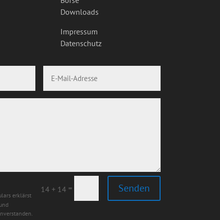
Downloads
Impressum
Datenschutz
Senden
=
14 + 14
lars erklärst
 und
inverstanden.