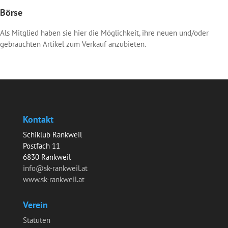
Börse
Als Mitglied haben sie hier die Möglichkeit, ihre neuen und/oder
gebrauchten Artikel zum Verkauf anzubieten.
Kontakt
Schiklub Rankweil
Postfach 11
6830 Rankweil
info@sk-rankweil.at
www.sk-rankweil.at
Verein
Statuten