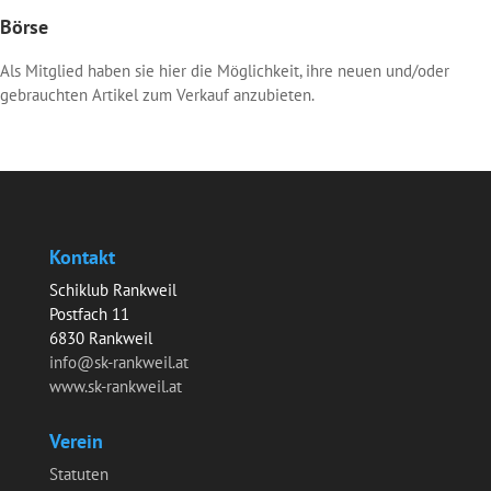
Börse
Als Mitglied haben sie hier die Möglichkeit, ihre neuen und/oder
gebrauchten Artikel zum Verkauf anzubieten.
Kontakt
Schiklub Rankweil
Postfach 11
6830 Rankweil
info@sk-rankweil.at
www.sk-rankweil.at
Verein
Statuten