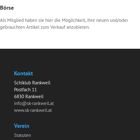
Börse
Als Mitglied haben sie hier die Möglichkeit, ihre neuen und/oder
gebrauchten Artikel zum Verkauf anzubieten.
Kontakt
Schiklub Rankweil
Postfach 11
6830 Rankweil
info@sk-rankweil.at
www.sk-rankweil.at
Verein
Statuten