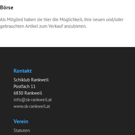
Börse
Als Mitglied haben sie hier die Möglichkeit, ihre neuen und/oder
gebrauchten Artikel zum Verkauf anzubieten.
Kontakt
Schiklub Rankweil
Postfach 11
6830 Rankweil
info@sk-rankweil.at
www.sk-rankweil.at
Verein
Statuten