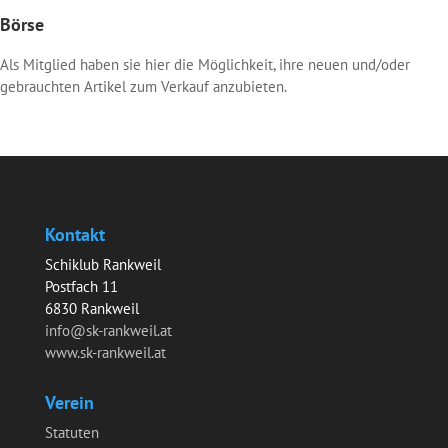
Börse
Als Mitglied haben sie hier die Möglichkeit, ihre neuen und/oder
gebrauchten Artikel zum Verkauf anzubieten.
Kontakt
Schiklub Rankweil
Postfach 11
6830 Rankweil
info@sk-rankweil.at
www.sk-rankweil.at
Verein
Statuten