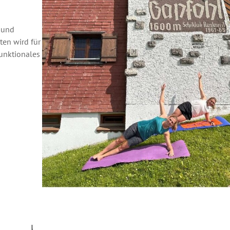
a und
ten wird für
funktionales