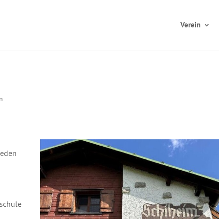
Verein
in
jeden
sschule