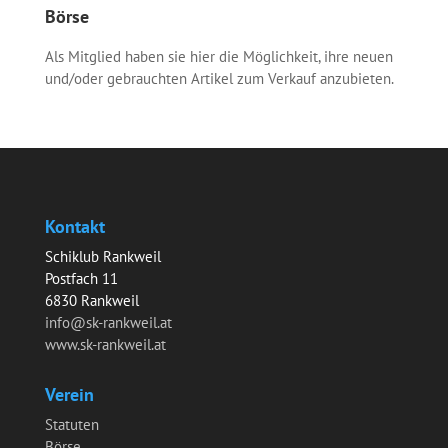
Börse
Als Mitglied haben sie hier die Möglichkeit, ihre neuen
und/oder gebrauchten Artikel zum Verkauf anzubieten.
Kontakt
Schiklub Rankweil
Postfach 11
6830 Rankweil
info@sk-rankweil.at
www.sk-rankweil.at
Verein
Statuten
Börse