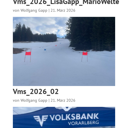
Vms_2026_LisaGapp_MarioWelte
von
Wolfgang Gapp
|
21. März 2026
Vms_2026_02
von
Wolfgang Gapp
|
21. März 2026