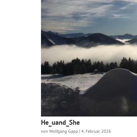
He_uand_She
von
Wolfgang Gapp
|
4. Februar 2026