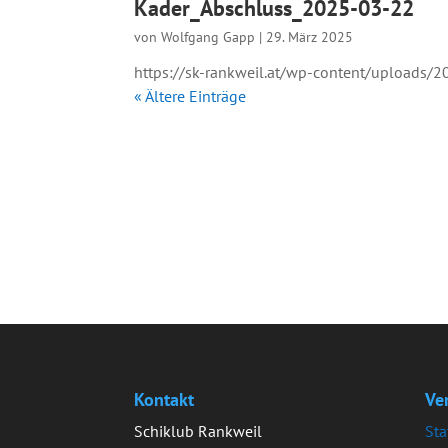
Kader_Abschluss_2025-03-22
von
Wolfgang Gapp
|
29. März 2025
https://sk-rankweil.at/wp-content/uploads/
« Ältere Einträge
Kontakt
Ve
Schiklub Rankweil
Sta