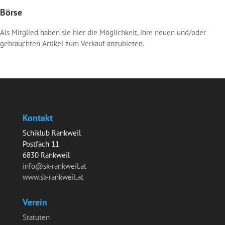
Börse
Als Mitglied haben sie hier die Möglichkeit, ihre neuen und/oder
gebrauchten Artikel zum Verkauf anzubieten.
Kontakt
Schiklub Rankweil
Postfach 11
6830 Rankweil
info@sk-rankweil.at
www.sk-rankweil.at
Verein
Statuten