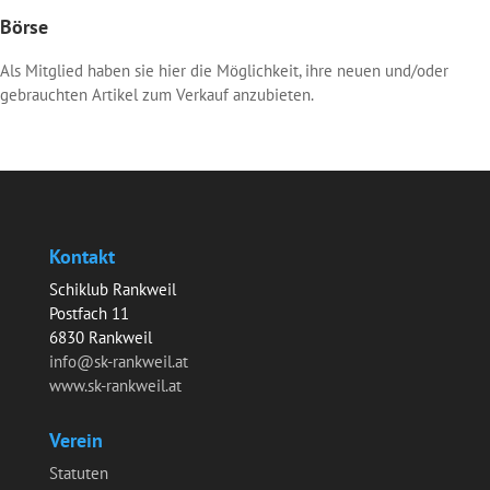
Börse
Als Mitglied haben sie hier die Möglichkeit, ihre neuen und/oder
gebrauchten Artikel zum Verkauf anzubieten.
Kontakt
Schiklub Rankweil
Postfach 11
6830 Rankweil
info@sk-rankweil.at
www.sk-rankweil.at
Verein
Statuten